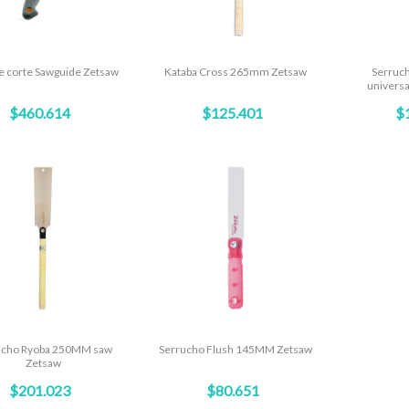
e corte Sawguide Zetsaw
Kataba Cross 265mm Zetsaw
Serruch
univers
$460.614
$125.401
$
ucho Ryoba 250MM saw
Serrucho Flush 145MM Zetsaw
Zetsaw
$201.023
$80.651