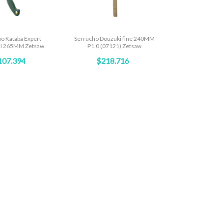
o Kataba Expert
Serrucho Douzuki fine 240MM
al 265MM Zetsaw
P1.0 (07121) Zetsaw
107.394
$218.716