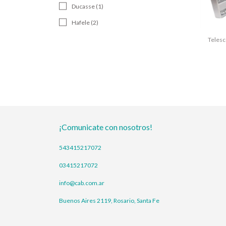
Ducasse (1)
Hafele (2)
Telesc
¡Comunicate con nosotros!
543415217072
03415217072
info@cab.com.ar
Buenos Aires 2119, Rosario, Santa Fe