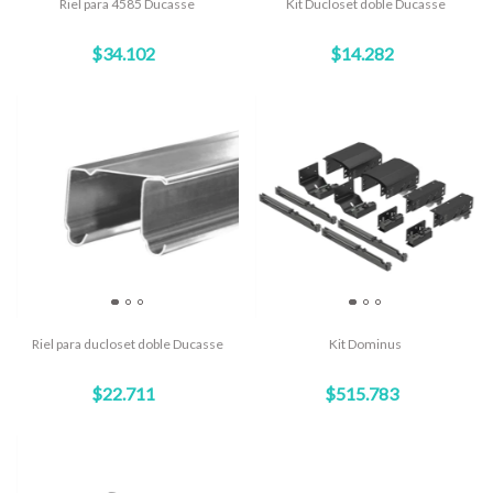
Riel para 4585 Ducasse
Kit Ducloset doble Ducasse
$34.102
$14.282
Riel para ducloset doble Ducasse
Kit Dominus
$22.711
$515.783