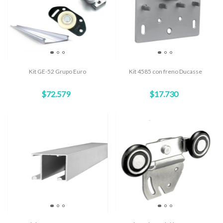
Kit GE-52 Grupo Euro
Kit 4585 con freno Ducasse
$72.579
$17.730