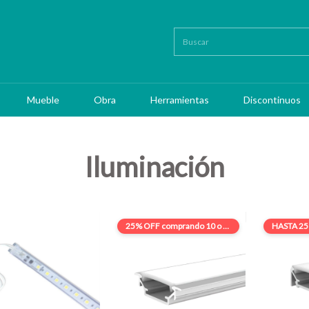
Mueble
Obra
Herramientas
Discontinuos
Iluminación
25% OFF
comprando 10 o más
HASTA 2