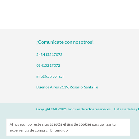
¡Comunicate con nosotros!
543415217072
03415217072
info@cab.com.ar
Buenos Aires 2119, Rosario, Santa Fe
Copyright CAB - 2026. Todos los derechos reservados.
Defensa de las y 
Al navegar por este sitio
aceptás el uso de cookies
para agilizar tu
experiencia de compra.
Entendido