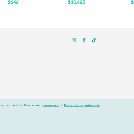
$646
$10.485
$
los consumidores. Para reclamos
ingresá acá.
/
Botón de arrepentimiento