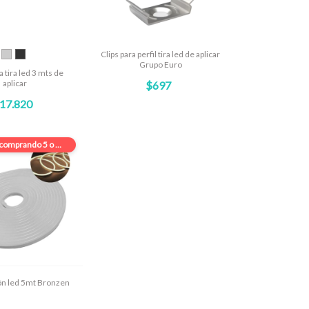
Clips para perfil tira led de aplicar
Grupo Euro
a tira led 3 mts de
aplicar
$697
17.820
comprando 5 o más
ón led 5mt Bronzen