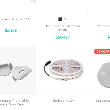
+1
envainada directo a 220v
Perfil para tira led 3 mts de
Perfil par
embutir
$5.958
$20.417
$
25% OFF
s para perfil tira led de
Tira led 5mt 12V
Tira de ne
aplicar Grupo Euro