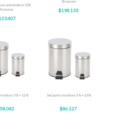
Bronzen
uos automático 12lt
Bronzen
$198.133
123.407
esiduos 3 lt + 12 lt
Set porta residuos 5 lt + 20 lt
58.042
$86.127