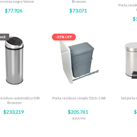
ero inox negro Vonne
Bronzen
Porta resid
$77.926
$73.071
$
tock
-
35
%
OFF
residuos automático 50lt
Porta residuos simple 35Lts CAB
Set porta r
Bronzen
$233.219
$205.761
$
$316.556