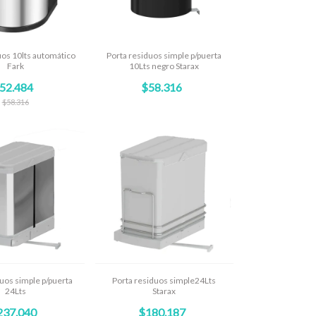
uos 10lts automático
Porta residuos simple p/puerta
Fark
10Lts negro Starax
52.484
$58.316
$58.316
uos simple p/puerta
Porta residuos simple24Lts
24Lts
Starax
237.040
$180.187