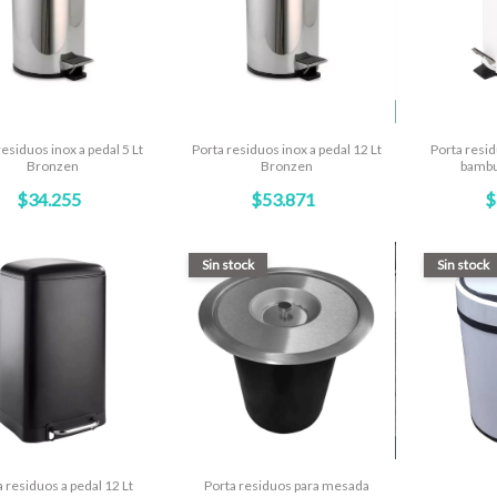
residuos inox a pedal 5 Lt
Porta residuos inox a pedal 12 Lt
Porta resid
Bronzen
Bronzen
bambu
$34.255
$53.871
$
Sin stock
Sin stock
a residuos a pedal 12 Lt
Porta residuos para mesada