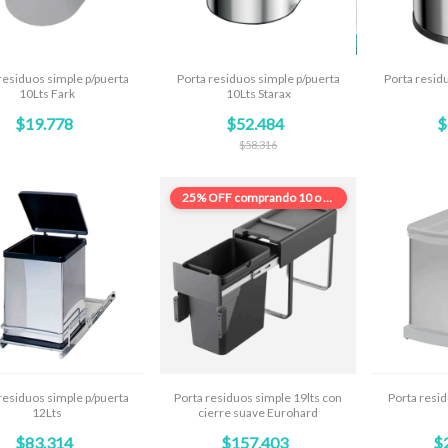
residuos simple p/puerta
Porta residuos simple p/puerta
Porta resid
10Lts Fark
10Lts Starax
$19.778
$52.484
$
$58.316
25% OFF
comprando 10 o más
residuos simple p/puerta
Porta residuos simple 19lts con
Porta resid
12Lts
cierre suave Eurohard
$83.314
$157.403
$