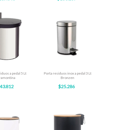
iduos a pedal 5 Lt
Porta residuos inox a pedal 3 Lt
ramontina
Bronzen
43.812
$25.286