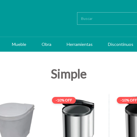
Mueble
Obra
Herramientas
Discontinuos
Simple
-
10
%
OFF
-
10
%
OFF