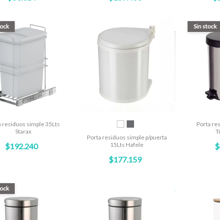
tock
Sin stock
a residuos simple 35Lts
Porta res
Starax
T
Porta residuos simple p/puerta
15Lts Hafele
$192.240
$
$177.159
tock