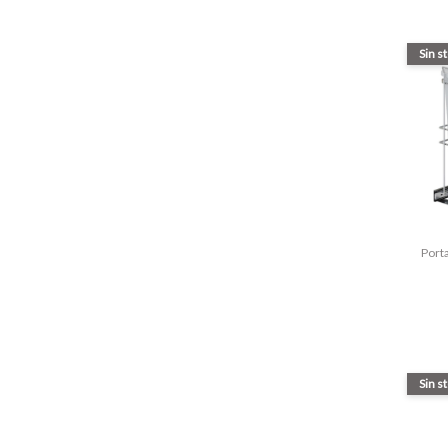
Sin s
Port
Sin s